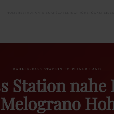
HOME
RESTAURANT
EISCAFÉ
CATERING
FRÜHSTÜCK
SPEISE
RADLER-PASS STATION IM PEINER LAND
s Station nahe
– Melograno Ho