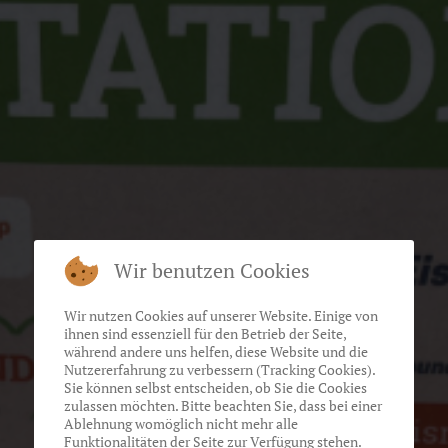
Wir benutzen Cookies
Wir nutzen Cookies auf unserer Website. Einige von
ihnen sind essenziell für den Betrieb der Seite,
während andere uns helfen, diese Website und die
Nutzererfahrung zu verbessern (Tracking Cookies).
Sie können selbst entscheiden, ob Sie die Cookies
zulassen möchten. Bitte beachten Sie, dass bei einer
Ablehnung womöglich nicht mehr alle
Funktionalitäten der Seite zur Verfügung stehen.