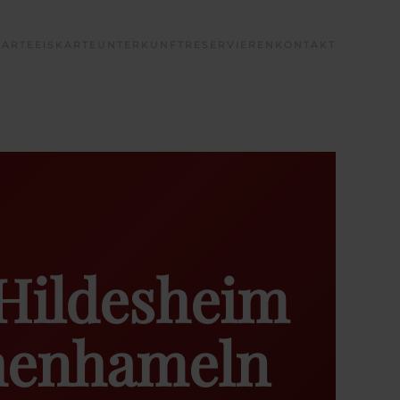
KARTE
EISKARTE
UNTERKUNFT
RESERVIEREN
KONTAKT
 Hildesheim
henhameln