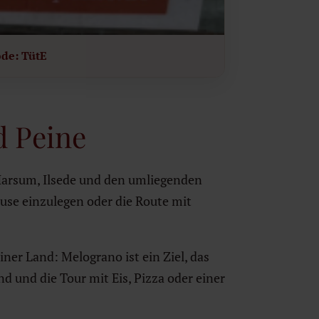
ode: TütE
d Peine
Harsum, Ilsede und den umliegenden
ause einzulegen oder die Route mit
er Land: Melograno ist ein Ziel, das
nd und die Tour mit Eis, Pizza oder einer